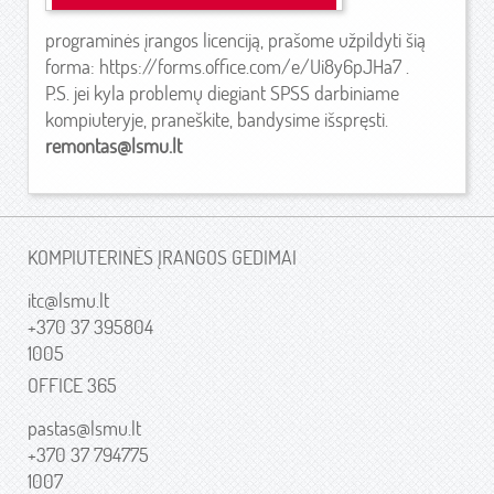
programinės įrangos licenciją, prašome užpildyti šią
forma:
https://forms.office.com/e/Ui8y6pJHa7
.
P.S. jei kyla problemų diegiant SPSS darbiniame
kompiuteryje, praneškite, bandysime išspręsti.
remontas@lsmu.lt
KOMPIUTERINĖS ĮRANGOS GEDIMAI
itc@lsmu.lt
+370 37 395804
1005
OFFICE 365
pastas@lsmu.lt
+370 37 794775
1007